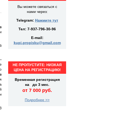
Вы можете связаться с
нами через:
Telegram:
Нажмите тут
в
Тел:
7-937-796-30-96
и
E-mail:
kupi.propisku@gmail.com
й
-
е
НЕ ПРОПУСТИТЕ: НИЗКАЯ
ю
ЦЕНА НА РЕГИСТРАЦИЮ!
в
я
Временная регистрация
а
на до 3 мес.
й
от 7 000 руб.
и
Подробнее >>
3