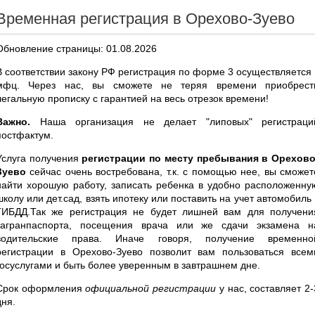
Временная регистрация в Орехово-Зуево
Обновление страницы: 01.08.2026
В соответствии закону РФ регистрация по форме 3 осуществляется 
мфц. Через нас, вы сможете не теряя времени приобрест
легальную прописку с гарантией на весь отрезок времени!
Важно.
Наша организация не делает "липовых" регистраци
постфактум.
Услуга получения
регистрации по месту пребывания в Орехово
Зуево
сейчас очень востребована, т.к. с помощью нее, вы сможет
найти хорошую работу, записать ребенка в удобно расположенну
школу или дет.сад, взять ипотеку или поставить на учет автомобиль 
ГИБДД.Так же регистрация не будет лишней вам для получени
загранпаспорта, посещения врача или же сдачи экзамена н
водительские права. Иначе говоря, получение временно
регистрации в Орехово-Зуево позволит вам пользоваться всем
госуслугами и быть более уверенным в завтрашнем дне.
Срок оформления
официальной регистрации
у нас, составляет 2-
дня.