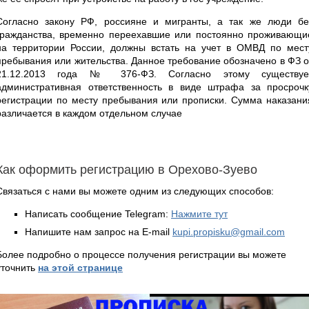
Согласно закону РФ, россияне и мигранты, а так же люди бе
гражданства, временно переехавшие или постоянно проживающи
на территории России, должны встать на учет в ОМВД по мест
пребывания или жительства. Данное требование обозначено в ФЗ о
21.12.2013 года № 376-ФЗ. Согласно этому существуе
административная ответственность в виде штрафа за просрочк
регистрации по месту пребывания или прописки. Сумма наказани
различается в каждом отдельном случае
Как оформить регистрацию в Орехово-Зуево
Связаться с нами вы можете одним из следующих способов:
Написать сообщение Telegram:
Нажмите тут
Напишите нам запрос на E-mail
kupi.propisku@gmail.com
Более подробно о процессе получения регистрации вы можете
уточнить
на этой странице