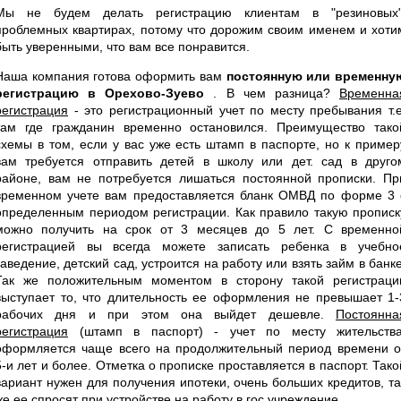
Мы не будем делать регистрацию клиентам в "резиновых"
проблемных квартирах, потому что дорожим своим именем и хоти
быть уверенными, что вам все понравится.
Наша компания готова оформить вам
постоянную или временну
регистрацию в Орехово-Зуево
. В чем разница?
Временна
регистрация
- это регистрационный учет по месту пребывания т.е
там где гражданин временно остановился. Преимущество тако
схемы в том, если у вас уже есть штамп в паспорте, но к пример
вам требуется отправить детей в школу или дет. сад в друго
районе, вам не потребуется лишаться постоянной прописки. Пр
временном учете вам предоставляется бланк ОМВД по форме 3 
определенным периодом регистрации. Как правило такую прописк
можно получить на срок от 3 месяцев до 5 лет. С временно
регистрацией вы всегда можете записать ребенка в учебно
заведение, детский сад, устроится на работу или взять займ в банке
Так же положительным моментом в сторону такой регистраци
выступает то, что длительность ее оформления не превышает 1-
рабочих дня и при этом она выйдет дешевле.
Постоянна
регистрация
(штамп в паспорт) - учет по месту жительства
оформляется чаще всего на продолжительный период времени о
5-и лет и более. Отметка о прописке проставляется в паспорт. Тако
вариант нужен для получения ипотеки, очень больших кредитов, та
же ее спросят при устройстве на работу в гос учреждение.