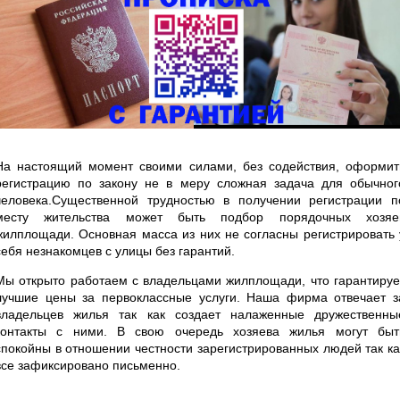
На настоящий момент своими силами, без содействия, оформит
регистрацию по закону не в меру сложная задача для обычног
человека.Существенной трудностью в получении регистрации п
месту жительства может быть подбор порядочных хозяе
жилплощади. Основная масса из них не согласны регистрировать 
себя незнакомцев с улицы без гарантий.
Мы открыто работаем с владельцами жилплощади, что гарантируе
лучшие цены за первоклассные услуги. Наша фирма отвечает з
владельцев жилья так как создает налаженные дружественны
контакты с ними. В свою очередь хозяева жилья могут быт
спокойны в отношении честности зарегистрированных людей так ка
все зафиксировано письменно.