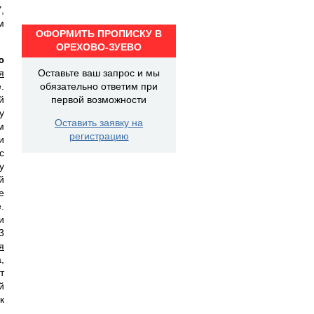
,
м
ОФОРМИТЬ ПРОПИСКУ В
ОРЕХОВО-ЗУЕВО
ю
я
Оставьте ваш запрос и мы
.
обязательно ответим при
й
первой возможности
у
Оставить заявку на
м
регистрацию
и
с
у
й
е
.
и
3
я
,
т
й
к